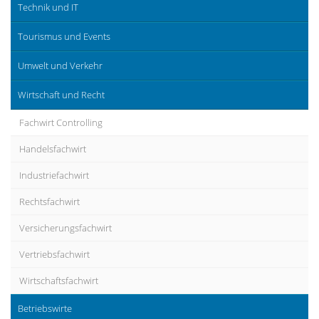
Technik und IT
Tourismus und Events
Umwelt und Verkehr
Wirtschaft und Recht
Fachwirt Controlling
Handelsfachwirt
Industriefachwirt
Rechtsfachwirt
Versicherungsfachwirt
Vertriebsfachwirt
Wirtschaftsfachwirt
Betriebswirte