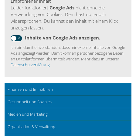
Empfohlener Inhalt
Leider funktioniert
Google Ads
nicht ohne die
Verwendung von Cookies. Dem hast du jedoch
widersprochen. Du kannst den Inhalt mit einem Klick
anzeigen lassen.
Inhalte von Google Ads anzeigen.
Ich bin damit einverstanden, dass mir externe Inhalte von Google
Ads angezeigt werden. Damit können personenbezogene Daten
an Drittplattformen übermittelt werden. Mehr dazu in unserer
Datenschutzerklärung
.
Finanzen und Immobilien
Gesundheit und Soziales
Medien und Marketing
Organisation & Verwaltung