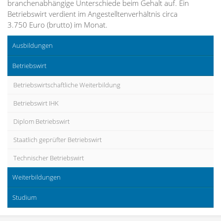
branchenabhängige Unterschiede beim Gehalt auf. Ein
Betriebswirt verdient im Angestelltenverhältnis circa
3.750 Euro (brutto) im Monat.
Ausbildungen
Betriebswirt
Betriebswirtschaftliche Weiterbildung
Betriebswirt IHK
Diplom Betriebswirt
Staatlich geprüfter Betriebswirt
Technischer Betriebswirt
Weiterbildungen
Studium