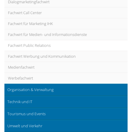
Dialogmarketingfachwirt
Fachwirt Call Center
Fachwirt für Marketing IHK
Fachwirt für Medien- und Informationsdienste
Fachwirt Public Relations
Fachwirt Werbung und Kommunikation
Medienfachwirt
Werbefachwirt
Organisation & Verwaltung
Technik und IT
Tourismus und Events
Umwelt und Verkehr