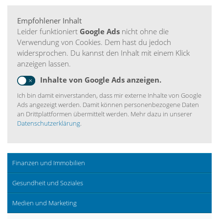
Empfohlener Inhalt
Leider funktioniert
Google Ads
nicht ohne die
Verwendung von Cookies. Dem hast du jedoch
widersprochen. Du kannst den Inhalt mit einem Klick
anzeigen lassen.
Inhalte von Google Ads anzeigen.
Ich bin damit einverstanden, dass mir externe Inhalte von Google
Ads angezeigt werden. Damit können personenbezogene Daten
an Drittplattformen übermittelt werden. Mehr dazu in unserer
Datenschutzerklärung
.
Finanzen und Immobilien
Gesundheit und Soziales
Medien und Marketing