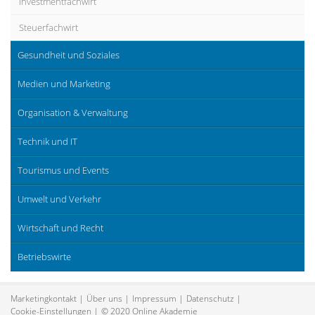
Investmentfachwirt
Steuerfachwirt
Gesundheit und Soziales
Medien und Marketing
Organisation & Verwaltung
Technik und IT
Tourismus und Events
Umwelt und Verkehr
Wirtschaft und Recht
Betriebswirte
Marketingkontakt
Über uns
Impressum
Datenschutz
Cookie-Einstellungen
© 2020 Online Akademie