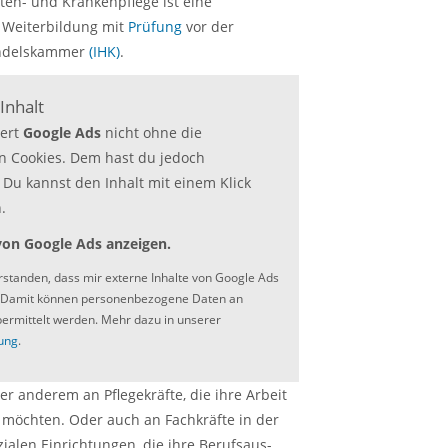
lten- und Krankenpflege ist eine
 Weiterbildung mit
Prüfung
vor der
andelskammer
(IHK)
.
Inhalt
iert
Google Ads
nicht ohne die
 Cookies. Dem hast du jedoch
Du kannst den Inhalt mit einem Klick
.
von Google Ads anzeigen.
erstanden, dass mir externe Inhalte von Google Ads
 Damit können personenbezogene Daten an
bermittelt werden. Mehr dazu in unserer
ung
.
ter anderem an Pflege­kräfte, die ihre Arbeit
 möchten. Oder auch an Fachkräfte in der
ialen Einrichtungen, die ihre Berufsaus­