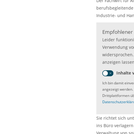
Der Fachwirt für A
berufsbegleitende
Industrie- und H
Empfohlener 
Leider funktion
Verwendung von
widersprochen. 
anzeigen lassen
Inhalte 
Ich bin damit einv
angezeigt werden.
Drittplattformen ü
Datenschutzerklär
Sie richtet sich un
ins Büro verlagern
Verwaltung von soz