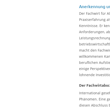
Anerkennung u
Der Fachwirt für A
Praxiserfahrung al
Kenntnisse. Er ken
Anforderungen, ab
Leistungsrechnung
betriebswirtschaf
macht den Fachwir
willkommenen Kandi
beruflichen Aufsti
einige Perspektive
lohnende Investiti
Der Fachwirtabsc
International gese
Phänomen. Eine ge
diesen Abschluss b