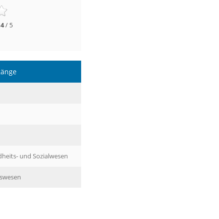
:
4
/ 5
gänge
heits- und Sozialwesen
gswesen