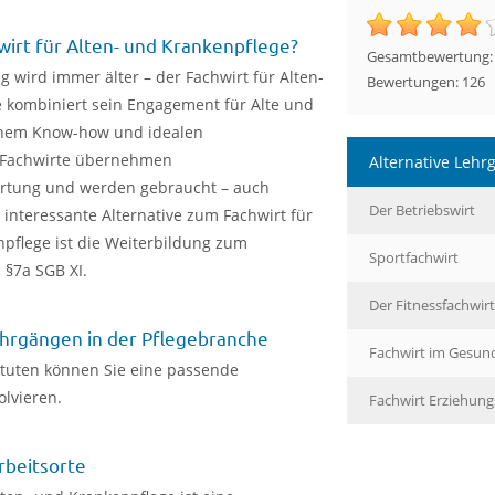
hwirt für Alten- und Krankenpflege?
Gesamtbewertung
 wird immer älter – der Fachwirt für Alten-
Bewertungen:
126
 kombiniert sein Engagement für Alte und
chem Know-how und idealen
. Fachwirte übernehmen
Alternative Lehr
rtung und werden gebraucht – auch
Der Betriebswirt
interessante Alternative zum Fachwirt für
pflege ist die Weiterbildung zum
Sportfachwirt
 §7a SGB XI.
Der Fitnessfachwirt
hrgängen in der Pflegebranche
Fachwirt im Gesund
ituten können Sie eine passende
lvieren.
Fachwirt Erziehun
rbeitsorte