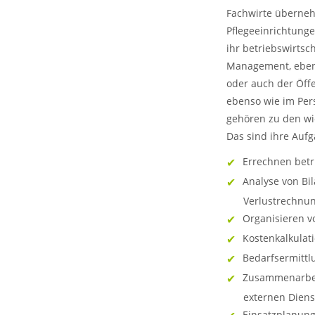
Fachwirte überneh
Pflegeeinrichtunge
ihr betriebswirtsc
Management, ebens
oder auch der Öffe
ebenso wie im Per
gehören zu den wi
Das sind ihre Auf
Errechnen betr
Analyse von Bi
Verlustrechnu
Organisieren v
Kostenkalkulati
Bedarfsermittl
Zusammenarbei
externen Diens
Einsatzplanung