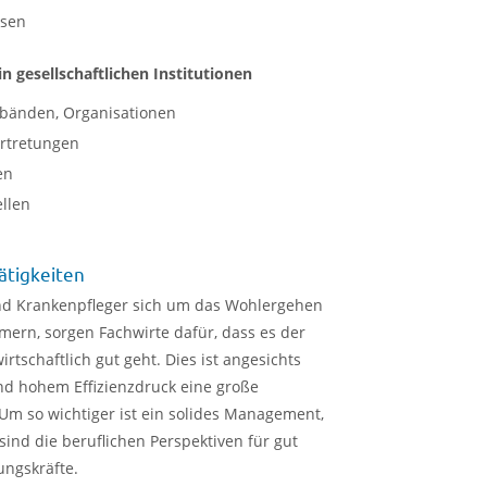
ssen
in gesellschaftlichen Institutionen
erbänden, Organisationen
ertretungen
en
ellen
ätigkeiten
nd Krankenpfleger sich um das Wohlergehen
mern, sorgen Fachwirte dafür, dass es der
rtschaftlich gut geht. Dies ist angesichts
d hohem Effizienzdruck eine große
Um so wichtiger ist ein solides Management,
ind die beruflichen Perspektiven für gut
ungskräfte.