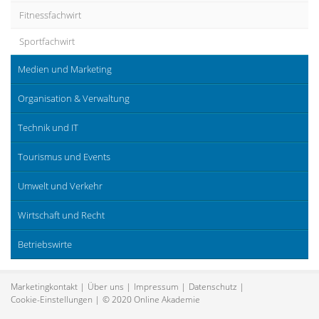
Fitnessfachwirt
Sportfachwirt
Medien und Marketing
Organisation & Verwaltung
Technik und IT
Tourismus und Events
Umwelt und Verkehr
Wirtschaft und Recht
Betriebswirte
Marketingkontakt
Über uns
Impressum
Datenschutz
Cookie-Einstellungen
© 2020 Online Akademie