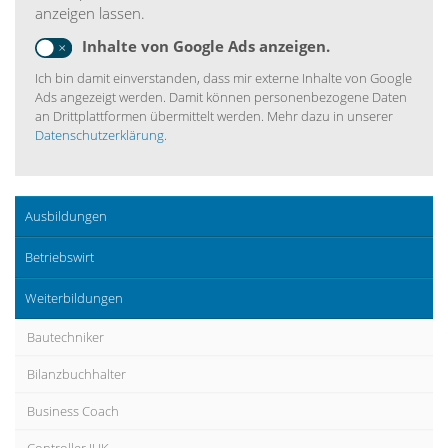
anzeigen lassen.
Inhalte von Google Ads anzeigen.
Ich bin damit einverstanden, dass mir externe Inhalte von Google
Ads angezeigt werden. Damit können personenbezogene Daten
an Drittplattformen übermittelt werden. Mehr dazu in unserer
Datenschutzerklärung
.
Ausbildungen
Betriebswirt
Weiterbildungen
Bautechniker
Bilanzbuchhalter
Business Coach